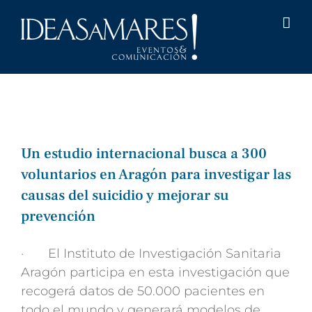
Saltar
al
contenido
Un estudio internacional busca a 300
voluntarios en Aragón para investigar las
causas del suicidio y mejorar su
prevención
· El Instituto de Investigación Sanitaria
Aragón participa en esta investigación que
recogerá datos de 50.000 pacientes en
todo el mundo y generará modelos de