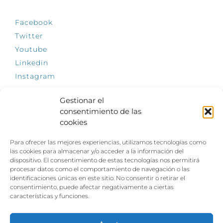
Facebook
Twitter
Youtube
Linkedin
Instagram
Gestionar el
consentimiento de las
cookies
INFÓRMATE
Para ofrecer las mejores experiencias, utilizamos tecnologías como
El empleo, la gran llave para una vida
las cookies para almacenar y/o acceder a la información del
independiente: Fundación Dfa reclama un
dispositivo. El consentimiento de estas tecnologías nos permitirá
impulso decidido a la inclusión laboral de las
procesar datos como el comportamiento de navegación o las
personas con discapacidad
identificaciones únicas en este sitio. No consentir o retirar el
consentimiento, puede afectar negativamente a ciertas
Clown, circo y magia: el Jardín de las Artes
características y funciones.
dinamizará las noches veraniegas del 10 al 12
de julio con su segundo “Festival
Ambulantes”