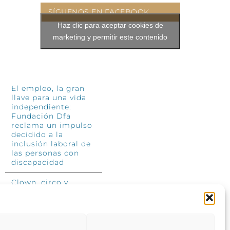
SÍGUENOS EN FACEBOOK
Haz clic para aceptar cookies de
marketing y permitir este contenido
INFÓRMATE
El empleo, la gran
llave para una vida
independiente:
Fundación Dfa
reclama un impulso
decidido a la
inclusión laboral de
las personas con
discapacidad
Clown, circo y
magia: el Jardín de
las Artes dinamizará
las noches
veraniegas del 10 al
12 de julio con su