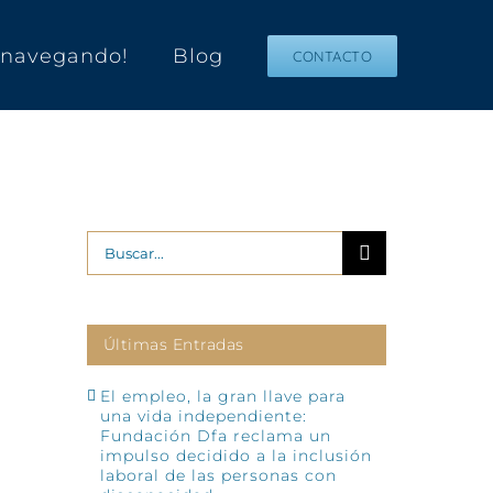
s navegando!
Blog
CONTACTO
Buscar:
Últimas Entradas
El empleo, la gran llave para
una vida independiente:
Fundación Dfa reclama un
impulso decidido a la inclusión
laboral de las personas con