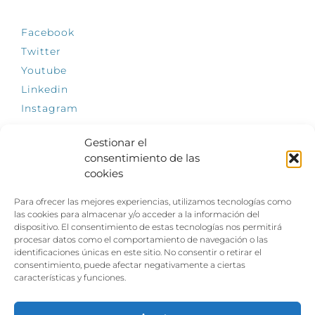
Facebook
Twitter
Youtube
Linkedin
Instagram
Gestionar el
consentimiento de las
cookies
INFÓRMATE
Para ofrecer las mejores experiencias, utilizamos tecnologías como
El empleo, la gran llave para una vida
las cookies para almacenar y/o acceder a la información del
independiente: Fundación Dfa reclama un
dispositivo. El consentimiento de estas tecnologías nos permitirá
impulso decidido a la inclusión laboral de las
procesar datos como el comportamiento de navegación o las
personas con discapacidad
identificaciones únicas en este sitio. No consentir o retirar el
consentimiento, puede afectar negativamente a ciertas
Clown, circo y magia: el Jardín de las Artes
características y funciones.
dinamizará las noches veraniegas del 10 al 12
de julio con su segundo “Festival
Ambulantes”