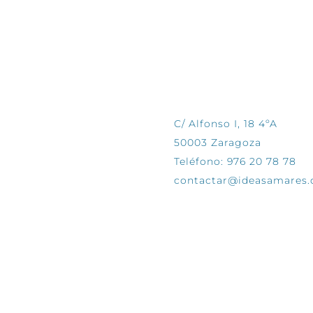
CONTÁCTANOS
C/ Alfonso I, 18 4ºA
50003 Zaragoza
Teléfono: 976 20 78 78
contactar@ideasamares