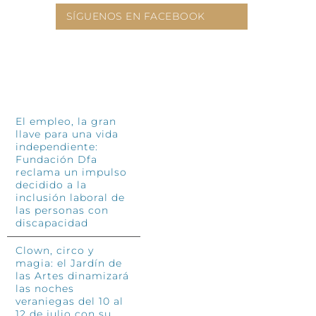
SÍGUENOS EN FACEBOOK
INFÓRMATE
El empleo, la gran
llave para una vida
independiente:
Fundación Dfa
reclama un impulso
decidido a la
inclusión laboral de
las personas con
discapacidad
Clown, circo y
magia: el Jardín de
las Artes dinamizará
las noches
veraniegas del 10 al
12 de julio con su