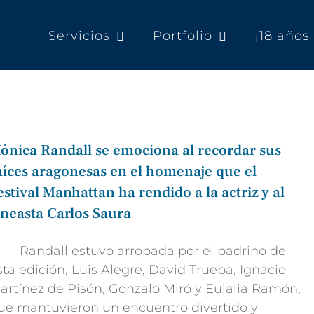
Servicios
Portfolio
¡18 año
ónica Randall se emociona al recordar sus
aíces aragonesas en el homenaje que el
estival Manhattan ha rendido a la actriz y al
ineasta Carlos Saura
 Randall estuvo arropada por el padrino de
sta edición, Luis Alegre, David Trueba, Ignacio
artínez de Pisón, Gonzalo Miró y Eulalia Ramón,
ue mantuvieron un encuentro divertido y