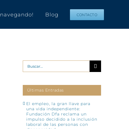
s navegando!
Blog
CONTACTO
Buscar:
Últimas Entradas
El empleo, la gran llave para
una vida independiente:
Fundación Dfa reclama un
impulso decidido a la inclusión
laboral de las personas con