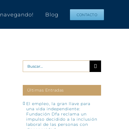
s navegando!
Blog
CONTACTO
Buscar:
Últimas Entradas
El empleo, la gran llave para
una vida independiente:
Fundación Dfa reclama un
impulso decidido a la inclusión
laboral de las personas con