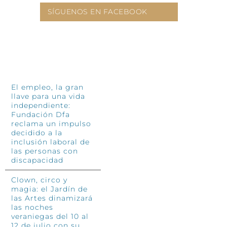
SÍGUENOS EN FACEBOOK
INFÓRMATE
El empleo, la gran
llave para una vida
independiente:
Fundación Dfa
reclama un impulso
decidido a la
inclusión laboral de
las personas con
discapacidad
Clown, circo y
magia: el Jardín de
las Artes dinamizará
las noches
veraniegas del 10 al
12 de julio con su