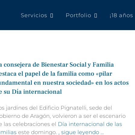
Servicios
Portfolio
¡18 año
a consejera de Bienestar Social y Familia
estaca el papel de la familia como «pilar
undamental en nuestra sociedad» en los actos
e su Día internacional
os jardines del Edificio Pignatelli, sede del
obierno de Aragón, volvieron a ser el escenario
e las celebraciones el
Día internacional de las
amilias
este domingo.
, sigue leyendo …