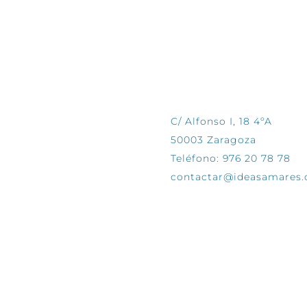
CONTÁCTANOS
C/ Alfonso I, 18 4ºA
50003 Zaragoza
Teléfono: 976 20 78 78
contactar@ideasamares