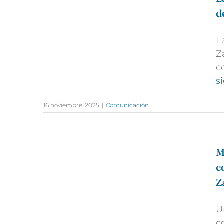
d
L
Z
c
s
16 noviembre, 2025
|
Comunicación
M
c
Z
U
c