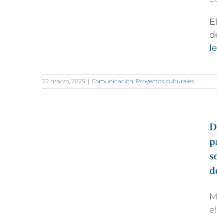
E
d
l
22 marzo, 2025
|
Comunicación
,
Proyectos culturales
D
p
s
d
M
e