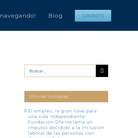
s navegando!
Blog
CONTACTO
Buscar:
Últimas Entradas
El empleo, la gran llave para
una vida independiente:
Fundación Dfa reclama un
impulso decidido a la inclusión
laboral de las personas con