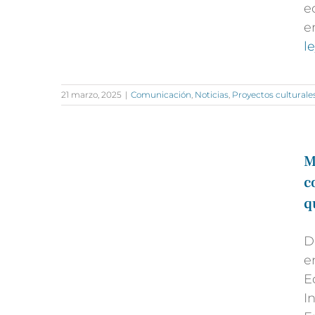
e
e
l
21 marzo, 2025
|
Comunicación
,
Noticias
,
Proyectos culturale
M
c
q
D
e
E
I