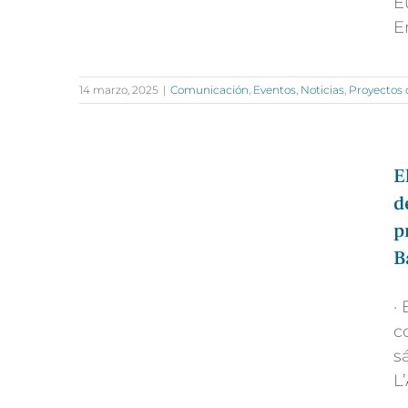
E
E
14 marzo, 2025
|
Comunicación
,
Eventos
,
Noticias
,
Proyectos 
E
d
p
B
·
c
s
L