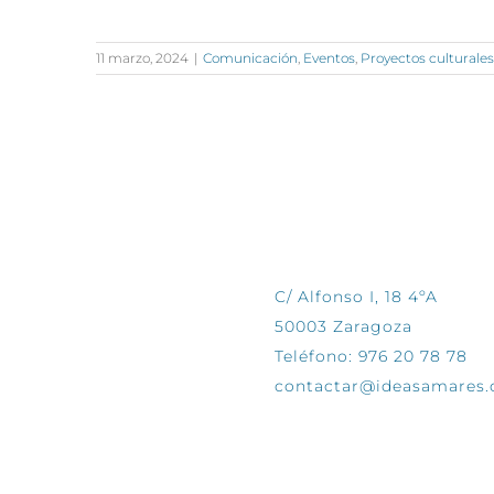
11 marzo, 2024
|
Comunicación
,
Eventos
,
Proyectos culturales
CONTÁCTANOS
C/ Alfonso I, 18 4ºA
50003 Zaragoza
Teléfono: 976 20 78 78
contactar@ideasamares