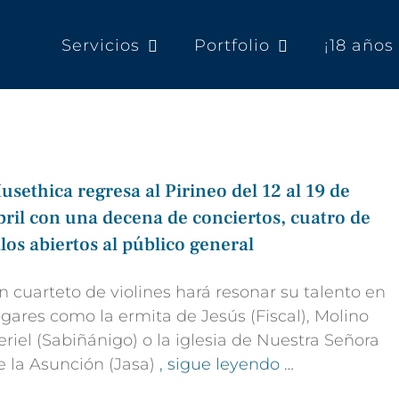
Servicios
Portfolio
¡18 año
usethica regresa al Pirineo del 12 al 19 de
bril con una decena de conciertos, cuatro de
llos abiertos al público general
n cuarteto de violines hará resonar su talento en
ugares como la ermita de Jesús (Fiscal), Molino
eriel (Sabiñánigo) o la iglesia de Nuestra Señora
e la Asunción (Jasa)
, sigue leyendo …