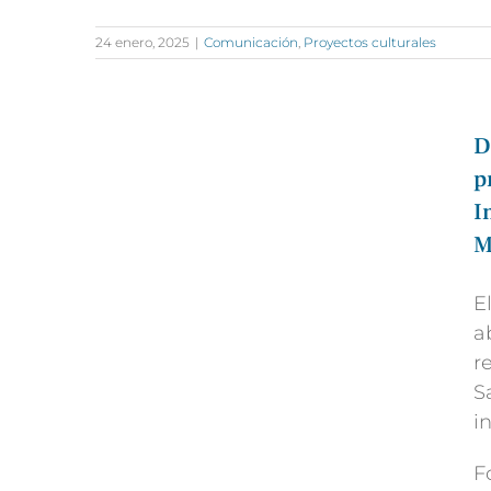
24 enero, 2025
|
Comunicación
,
Proyectos culturales
D
p
I
M
E
a
r
S
i
F