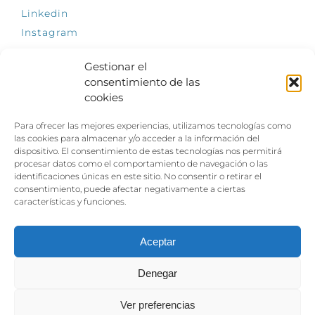
Linkedin
Instagram
Gestionar el
consentimiento de las
cookies
INFÓRMATE
Para ofrecer las mejores experiencias, utilizamos tecnologías como
El empleo, la gran llave para una vida
las cookies para almacenar y/o acceder a la información del
independiente: Fundación Dfa reclama un
dispositivo. El consentimiento de estas tecnologías nos permitirá
impulso decidido a la inclusión laboral de las
procesar datos como el comportamiento de navegación o las
personas con discapacidad
identificaciones únicas en este sitio. No consentir o retirar el
consentimiento, puede afectar negativamente a ciertas
Clown, circo y magia: el Jardín de las Artes
características y funciones.
dinamizará las noches veraniegas del 10 al 12
de julio con su segundo “Festival
Ambulantes”
Aceptar
Denegar
Ver preferencias