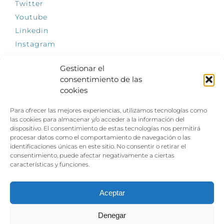
Twitter
Youtube
Linkedin
Instagram
Gestionar el
consentimiento de las
cookies
INFÓRMATE
Para ofrecer las mejores experiencias, utilizamos tecnologías como
El empleo, la gran llave para una vida
las cookies para almacenar y/o acceder a la información del
independiente: Fundación Dfa reclama un
dispositivo. El consentimiento de estas tecnologías nos permitirá
impulso decidido a la inclusión laboral de las
procesar datos como el comportamiento de navegación o las
personas con discapacidad
identificaciones únicas en este sitio. No consentir o retirar el
consentimiento, puede afectar negativamente a ciertas
Clown, circo y magia: el Jardín de las Artes
características y funciones.
dinamizará las noches veraniegas del 10 al 12
de julio con su segundo “Festival
Ambulantes”
Aceptar
Denegar