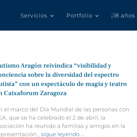
Servicios
Portfolio
¡18 año
utismo Aragón reivindica “visibilidad y
onciencia sobre la diversidad del espectro
utista” con un espectáculo de magia y teatro
n Caixaforum Zaragoza
n el marco del Día Mundial de las personas con
EA, que se ha celebrado el 2 de abril, la
sociación ha reunido a familias y amigos en la
epresentación
, sigue leyendo …