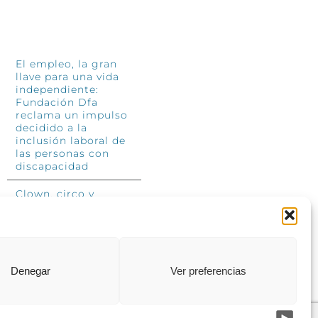
INFÓRMATE
El empleo, la gran
llave para una vida
independiente:
Fundación Dfa
reclama un impulso
decidido a la
inclusión laboral de
las personas con
discapacidad
Clown, circo y
magia: el Jardín de
las Artes dinamizará
las noches
veraniegas del 10 al
12 de julio con su
segundo “Festival
Denegar
Ver preferencias
Ambulantes”