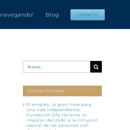
s navegando!
Blog
CONTACTO
Buscar:
Últimas Entradas
El empleo, la gran llave para
una vida independiente:
Fundación Dfa reclama un
impulso decidido a la inclusión
laboral de las personas con