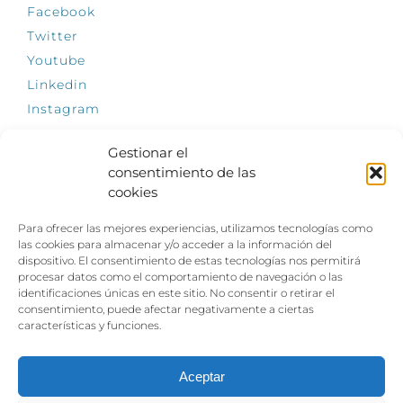
Facebook
Twitter
Youtube
Linkedin
Instagram
Gestionar el
consentimiento de las
cookies
INFÓRMATE
Para ofrecer las mejores experiencias, utilizamos tecnologías como
El empleo, la gran llave para una vida
las cookies para almacenar y/o acceder a la información del
independiente: Fundación Dfa reclama un
dispositivo. El consentimiento de estas tecnologías nos permitirá
impulso decidido a la inclusión laboral de las
procesar datos como el comportamiento de navegación o las
personas con discapacidad
identificaciones únicas en este sitio. No consentir o retirar el
consentimiento, puede afectar negativamente a ciertas
Clown, circo y magia: el Jardín de las Artes
características y funciones.
dinamizará las noches veraniegas del 10 al 12
de julio con su segundo “Festival
Ambulantes”
Aceptar