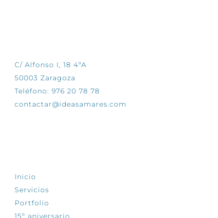
CONTÁCTANOS
C/ Alfonso I, 18 4ºA
50003 Zaragoza
Teléfono: 976 20 78 78
contactar@ideasamares.com
EXPLORA
Inicio
Servicios
Portfolio
15º aniversario