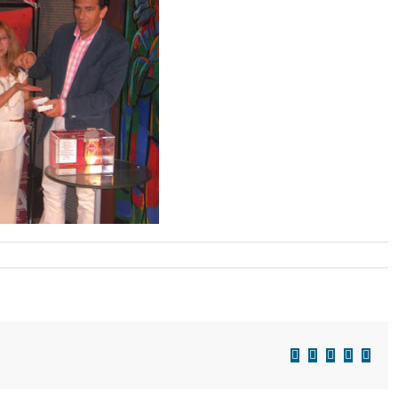
Facebook
X
LinkedIn
WhatsAp
Corre
electr