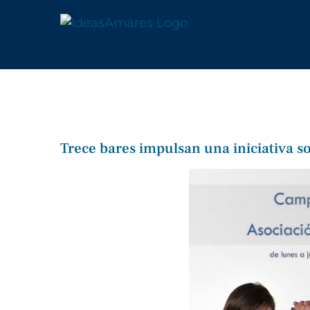
Saltar
al
contenido
Trece bares impulsan una iniciativa s