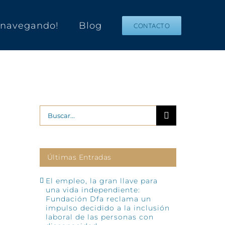
s navegando!
Blog
CONTACTO
Buscar:
Últimas Entradas
El empleo, la gran llave para
una vida independiente:
Fundación Dfa reclama un
impulso decidido a la inclusión
laboral de las personas con