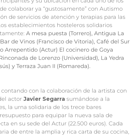
articipantes y su ubicación en cada uno de los
ede colaborar ya “gustosamente” con Autismo
ón de servicios de atención y terapias para las
os establecimientos hosteleros solidarios
retamente:
A mesa puesta (Torrero), Antigua La
 Bar de Vinos (Francisco de Vitoria), Café del Sur
ro Arrepentido (Actur) El cocinero de Goya
Rinconada de Lorenzo (Universidad), La Yedra
sús) y Terraza Juan II (Romareda).
contando con la colaboración de la artista con
del actor
Javier Segarra
sumándose a la
, la urna solidaria de los trece bares
 presupuesto para equipar la nueva sala de
cta en su sede del Actur (22.500 euros). Cada
ria de entre la amplia y rica carta de su cocina,