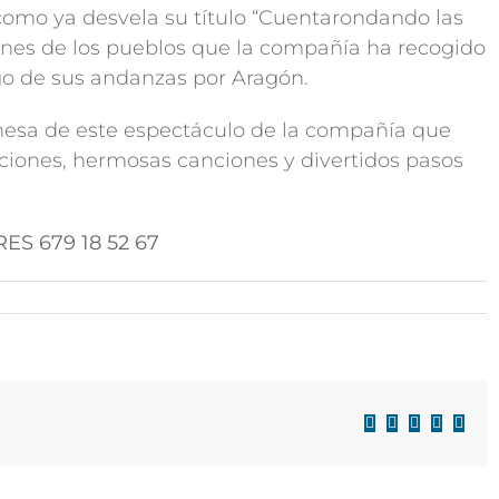
omo ya desvela su título “Cuentarondando las
ciones de los pueblos que la compañía ha recogido
rgo de sus andanzas por Aragón.
onesa de este espectáculo de la compañía que
iciones, hermosas canciones y divertidos pasos
ES 679 18 52 67
Facebook
X
LinkedIn
WhatsAp
Corre
electr