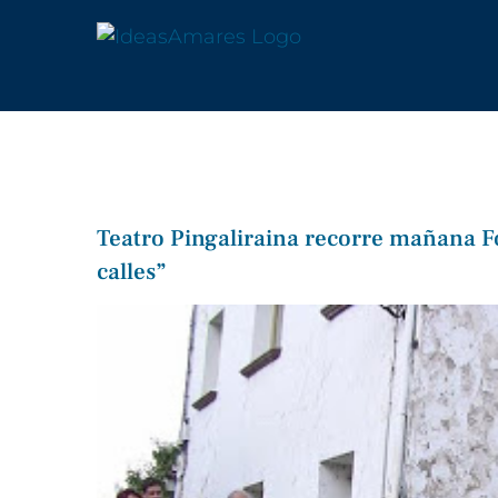
Saltar
al
contenido
Teatro Pingaliraina recorre mañana 
calles”
Ver
imagen
más
grande