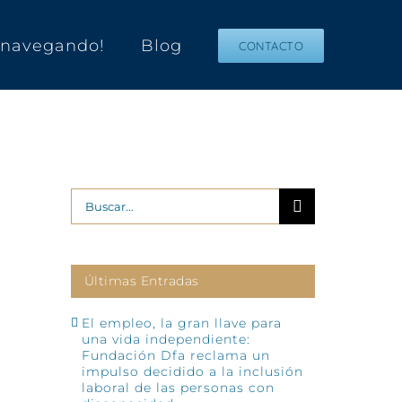
s navegando!
Blog
CONTACTO
Buscar:
Últimas Entradas
El empleo, la gran llave para
una vida independiente:
Fundación Dfa reclama un
impulso decidido a la inclusión
laboral de las personas con