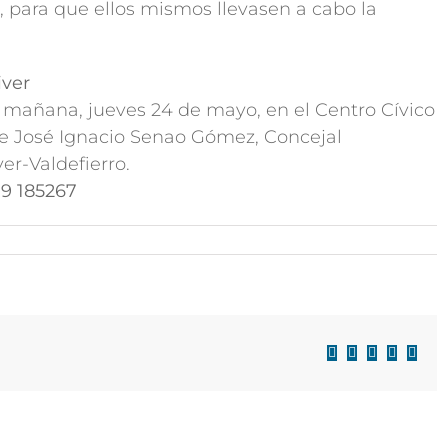
 para que ellos mismos llevasen a cabo la
iver
 mañana, jueves 24 de mayo, en el Centro Cívico
 de José Ignacio Senao Gómez, Concejal
er-Valdefierro.
9 185267
Facebook
X
LinkedIn
WhatsAp
Corre
electr