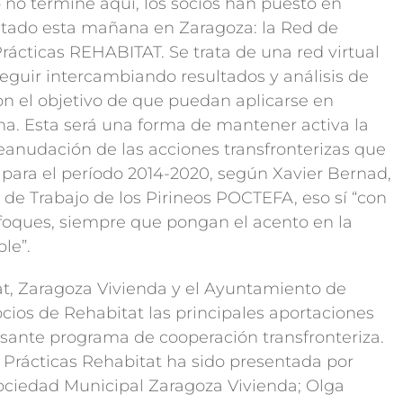
 no termine aquí, los socios han puesto en
tado esta mañana en Zaragoza: la Red de
ácticas REHABITAT. Se trata de una red virtual
eguir intercambiando resultados y análisis de
on el objetivo de que puedan aplicarse en
a. Esta será una forma de mantener activa la
reanudación de las acciones transfronterizas que
para el período 2014-2020, según Xavier Bernad,
de Trabajo de los Pirineos POCTEFA, eso sí “con
foques, siempre que pongan el acento en la
ble”.
at, Zaragoza Vivienda y el Ayuntamiento de
cios de Rehabitat las principales aportaciones
resante programa de cooperación transfronteriza.
Prácticas Rehabitat ha sido presentada por
Sociedad Municipal Zaragoza Vivienda; Olga