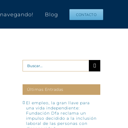
s navegando!
Blog
CONTACTO
Buscar:
Últimas Entradas
El empleo, la gran llave para
una vida independiente:
Fundación Dfa reclama un
impulso decidido a la inclusión
laboral de las personas con