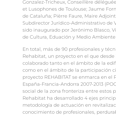
Gonzalez-Tricheux, Conseillère délégué
et Lusophones de Toulouse; Jaume Fornt 
de Cataluña; Pièrre Faure, Maire Adjoint
Subdirector Jurídico-Administrativo de 
sido inaugurado por Jerónimo Blasco, V
de Cultura, Eduación y Medio Ambiente
En total, más de 90 profesionales y técn
Rehabitat, un proyecto en el que desde 
colaborado tanto en el ámbito de la edifi
como en el ámbito de la participación c
proyecto REHABITAT se enmarca en el P
España-Francia-Andorra 2007-2013 (POCT
social de la zona fronteriza entre estos p
Rehabitat ha desarrollado 4 ejes princi
metodología de actuación en revitaliza
conocimiento de profesionales, perdurab