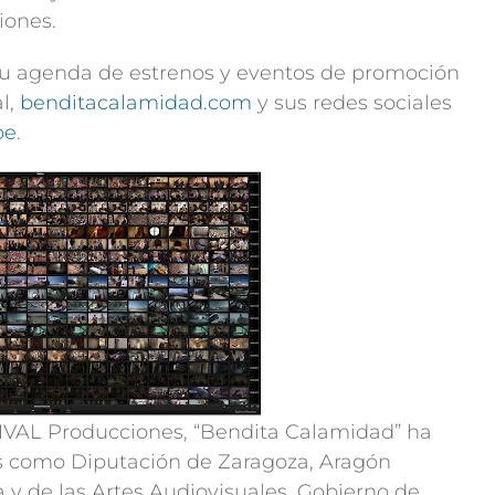
iones.
 su agenda de estrenos y eventos de promoción
l,
benditacalamidad.com
y sus redes sociales
be
.
IMVAL Producciones, “Bendita Calamidad” ha
es como Diputación de Zaragoza, Aragón
ía y de las Artes Audiovisuales, Gobierno de