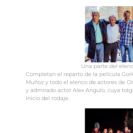
Una parte del elenc
Completan el reparto de la película Gor
Muñoz y todo el elenco de actores de Or
y admirado actor Alex Angulo, cuya trág
inicio del rodaje.