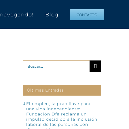
s navegando!
Blog
CONTACTO
Buscar:
Últimas Entradas
El empleo, la gran llave para
una vida independiente:
Fundación Dfa reclama un
impulso decidido a la inclusión
laboral de las personas con