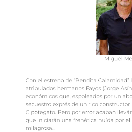
Miguel Me
Con el estreno de “Bendita Calamidad” ll
atribulados hermanos Fayos (Jorge Así
económicos que, espoleados por un aboga
secuestro exprés de un rico constructor 
Cipotegato. Pero por error acaban lleván
que iniciarán una frenética huída por 
milagrosa…