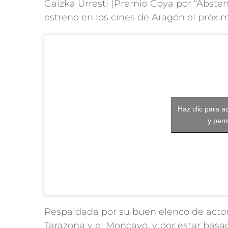
Gaizka Urresti (Premio Goya por “Abstene
estreno en los cines de Aragón el próxi
Haz clic para a
y perm
Respaldada por su buen elenco de actore
Tarazona y el Moncayo, y por estar bas