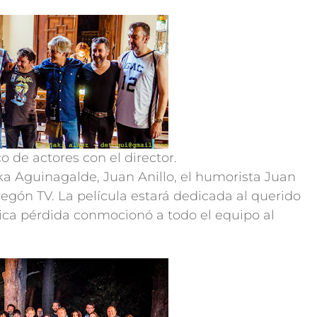
o de actores con el director.
ka Aguinagalde, Juan Anillo, el humorista Juan
egón TV. La película estará dedicada al querido
ica pérdida conmocionó a todo el equipo al