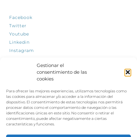
SÍGUENOS
Facebook
Twitter
Youtube
Linkedin
Instagram
Gestionar el
consentimiento de las
cookies
INFÓRMATE
Para ofrecer las mejores experiencias, utilizamos tecnologías como
El empleo, la gran llave para una vida
las cookies para almacenar y/o acceder a la información del
independiente: Fundación Dfa reclama un
dispositivo. El consentimiento de estas tecnologías nos permitirá
impulso decidido a la inclusión laboral de las
procesar datos como el comportamiento de navegación o las
personas con discapacidad
identificaciones únicas en este sitio. No consentir o retirar el
consentimiento, puede afectar negativamente a ciertas
Clown, circo y magia: el Jardín de las Artes
características y funciones.
dinamizará las noches veraniegas del 10 al 12
de julio con su segundo “Festival