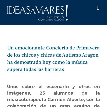
Saltar
al
contenido
Un emocionante Concierto de Primavera
de los chicos y chicas de Autismo Aragón
ha demostrado hoy como la música
supera todas las barreras
Ver
imagen
Unos sobre el escenario y otros en
más
imágenes, 25 alumnos de la
grande
musicoterapeuta Carmen Alperte, con la
colaboración de un gran equipo de