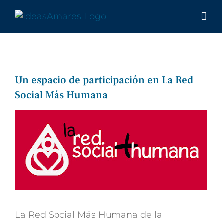
Saltar
al
contenido
Un espacio de participación en La Red
Social Más Humana
La Red Social Más Humana de la