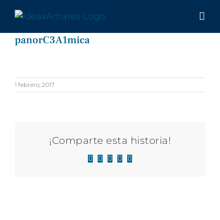
Saltar
al
contenido
panorC3A1mica
1 febrero, 2017
¡Comparte esta historia!
Facebook
X
LinkedIn
WhatsApp
Correo
electrónico