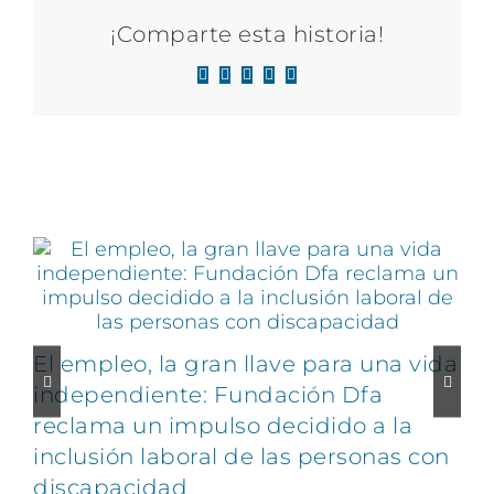
¡Comparte esta historia!
Facebook
X
LinkedIn
WhatsApp
Correo
electrónico
Artículos relacionados
El empleo, la gran llave para una vida
C
independiente: Fundación Dfa
reclama un impulso decidido a la
v
inclusión laboral de las personas con
discapacidad
2