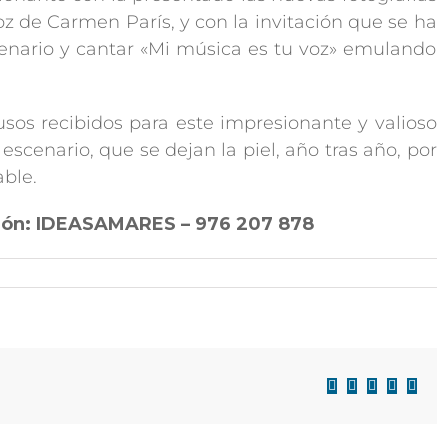
z de Carmen París, y con la invitación que se ha
cenario y cantar «Mi música es tu voz» emulando
os recibidos para este impresionante y valioso
escenario, que se dejan la piel, año tras año, por
ble.
ión: IDEASAMARES – 976 207 878
Facebook
X
LinkedIn
WhatsAp
Corre
electr