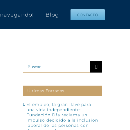
s navegando!
Blog
CONTACTO
Buscar:
Últimas Entradas
El empleo, la gran llave para
una vida independiente:
Fundación Dfa reclama un
impulso decidido a la inclusión
laboral de las personas con