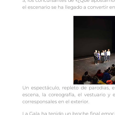
5; los concursantes de «¿Que apostamos
el escenario se ha llegado a convertir e
Un espectáculo, repleto de parodias, 
escena, la coreografía, el vestuario 
corresponsales en el exterior.
La Gala ha tenido un broche final emoc