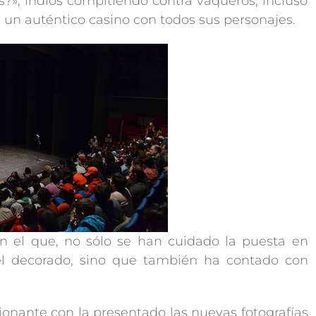
?»; indios compitiendo contra vaqueros; incluso
n un auténtico casino con todos sus personajes.
en el que, no sólo se han cuidado la puesta en
y el decorado, sino que también ha contado con
ionante con la presentado las nuevas fotografías