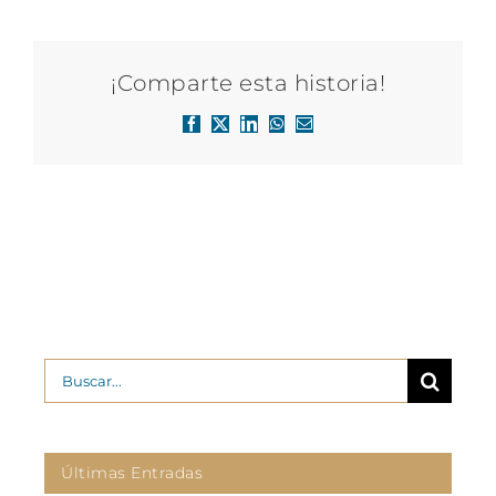
¡Comparte esta historia!
Facebook
X
LinkedIn
WhatsApp
Correo
electrónico
Buscar:
Últimas Entradas