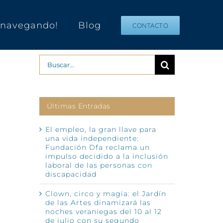
s navegando!
Blog
CONTACTO
Buscar:
Últimas Entradas
El empleo, la gran llave para
una vida independiente:
Fundación Dfa reclama un
impulso decidido a la inclusión
laboral de las personas con
discapacidad
Clown, circo y magia: el Jardín
de las Artes dinamizará las
noches veraniegas del 10 al 12
de julio con su segundo