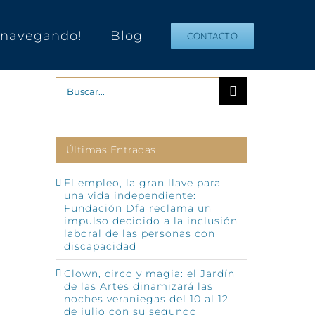
s navegando!
Blog
CONTACTO
Buscar:
Últimas Entradas
El empleo, la gran llave para
una vida independiente:
Fundación Dfa reclama un
impulso decidido a la inclusión
p
o
laboral de las personas con
ónico
discapacidad
Clown, circo y magia: el Jardín
de las Artes dinamizará las
noches veraniegas del 10 al 12
de julio con su segundo