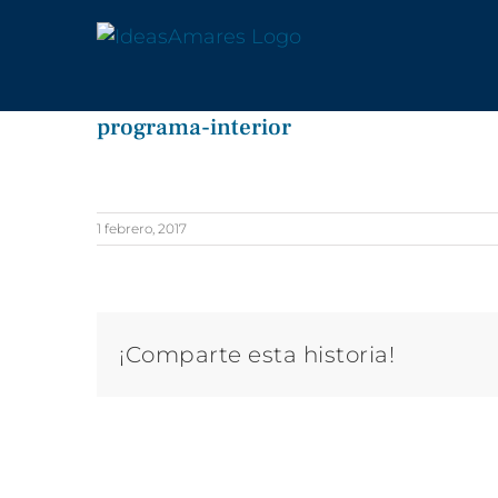
Saltar
al
contenido
programa-interior
1 febrero, 2017
¡Comparte esta historia!