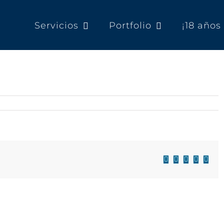
Servicios
Portfolio
¡18 año
Facebook
X
LinkedIn
WhatsAp
Corre
electr