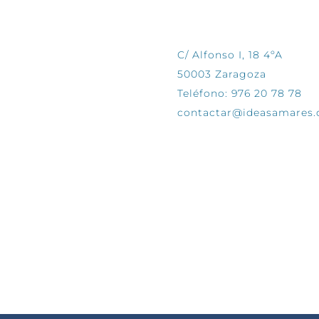
CONTÁCTANOS
C/ Alfonso I, 18 4ºA
50003 Zaragoza
Teléfono: 976 20 78 78
contactar@ideasamares