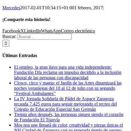
Mercedes
2017-02-01T10:34:15+01:00
1 febrero, 2017
|
¡Comparte esta historia!
Facebook
X
LinkedIn
WhatsApp
Correo electrónico
Buscar:
Últimas Entradas
El empleo, la gran llave para una vida independiente:
Fundación Dfa reclama un impulso decidido a la inclusión
laboral de las personas con discapacidad
Clown, circo y magia: el Jardín de las Artes dinamizará las
noches veraniegas del 10 al 12 de julio con su segundo
“Festival Ambulantes”
La IV Jornada Solidaria de Pádel de Aspace Zaragoza
recauda 7.425 euros para seguir mejorando el recreo del
Colegio de Educación Especial San Germán
Treinta años después, las personas siguen siendo el corazón
de Fundación El Tranvía
Mos nos une llenará de color, creatividad y piezas únicas el
NH Ciudad de Zaragoza con su esperada tienda de verano