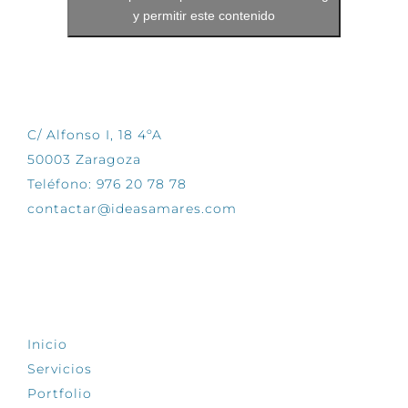
y permitir este contenido
CONTÁCTANOS
C/ Alfonso I, 18 4ºA
50003 Zaragoza
Teléfono: 976 20 78 78
contactar@ideasamares.com
EXPLORA
Inicio
Servicios
Portfolio