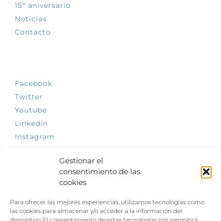
15º aniversario
Noticias
Contacto
SÍGUENOS
Facebook
Twitter
Youtube
Linkedin
Instagram
Gestionar el
consentimiento de las
cookies
INFÓRMATE
Para ofrecer las mejores experiencias, utilizamos tecnologías como
El empleo, la gran llave para una vida
las cookies para almacenar y/o acceder a la información del
independiente: Fundación Dfa reclama un
dispositivo. El consentimiento de estas tecnologías nos permitirá