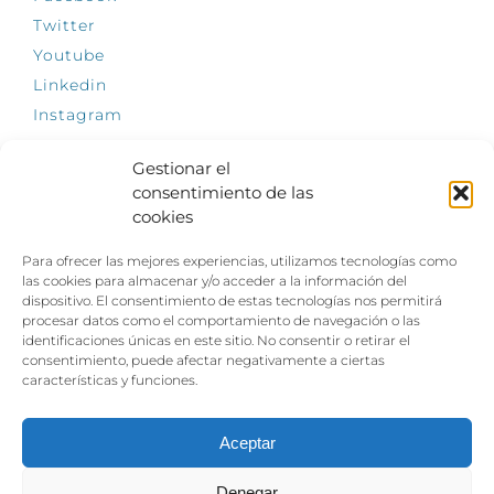
Twitter
Youtube
Linkedin
Instagram
Gestionar el
consentimiento de las
cookies
INFÓRMATE
Para ofrecer las mejores experiencias, utilizamos tecnologías como
El empleo, la gran llave para una vida
las cookies para almacenar y/o acceder a la información del
independiente: Fundación Dfa reclama un
dispositivo. El consentimiento de estas tecnologías nos permitirá
impulso decidido a la inclusión laboral de las
procesar datos como el comportamiento de navegación o las
personas con discapacidad
identificaciones únicas en este sitio. No consentir o retirar el
consentimiento, puede afectar negativamente a ciertas
Clown, circo y magia: el Jardín de las Artes
características y funciones.
dinamizará las noches veraniegas del 10 al 12
de julio con su segundo “Festival
Ambulantes”
Aceptar
Denegar