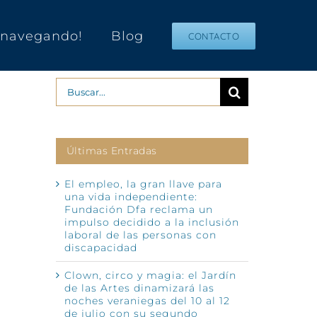
s navegando!
Blog
CONTACTO
Buscar:
Últimas Entradas
El empleo, la gran llave para
una vida independiente:
Fundación Dfa reclama un
impulso decidido a la inclusión
laboral de las personas con
discapacidad
Clown, circo y magia: el Jardín
de las Artes dinamizará las
noches veraniegas del 10 al 12
de julio con su segundo