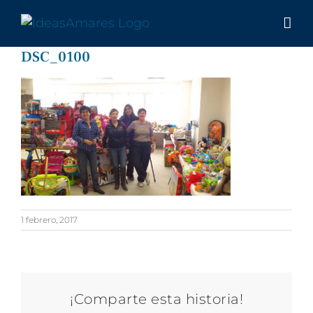
Saltar
al
contenido
DSC_0100
1 febrero, 2017
¡Comparte esta historia!