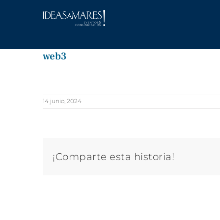
Saltar
al
contenido
web3
14 junio, 2024
¡Comparte esta historia!