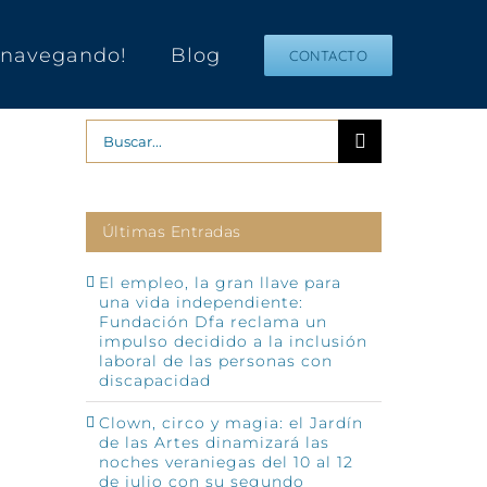
s navegando!
Blog
CONTACTO
Buscar:
Últimas Entradas
El empleo, la gran llave para
una vida independiente:
Fundación Dfa reclama un
impulso decidido a la inclusión
p
o
laboral de las personas con
ónico
discapacidad
Clown, circo y magia: el Jardín
de las Artes dinamizará las
noches veraniegas del 10 al 12
de julio con su segundo