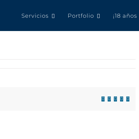
Servicios
Portfolio
¡18 año
Facebook
X
LinkedIn
WhatsAp
Corre
electr