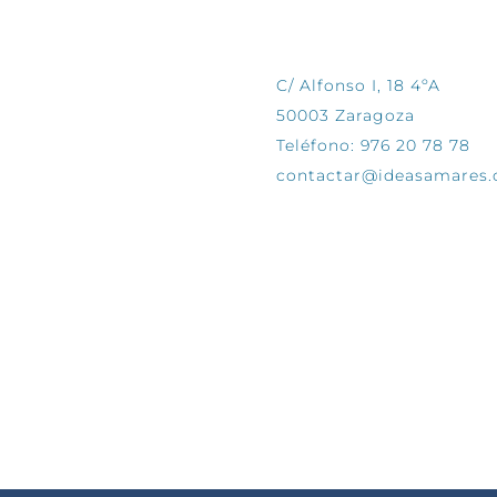
CONTÁCTANOS
C/ Alfonso I, 18 4ºA
50003 Zaragoza
Teléfono: 976 20 78 78
contactar@ideasamares