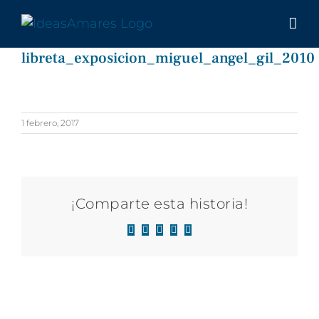
Saltar
al
contenido
libreta_exposicion_miguel_angel_gil_2010
1 febrero, 2017
¡Comparte esta historia!
Facebook
X
LinkedIn
WhatsApp
Correo
electrónico