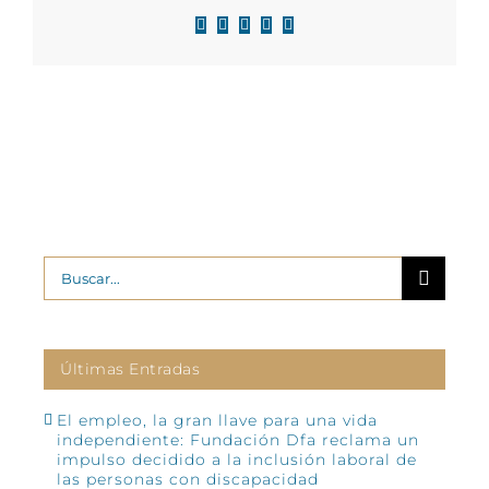
Facebook
X
LinkedIn
WhatsApp
Correo
electrónico
Buscar:
Últimas Entradas
El empleo, la gran llave para una vida
independiente: Fundación Dfa reclama un
impulso decidido a la inclusión laboral de
las personas con discapacidad