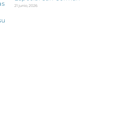
as
21 junio, 2026
su