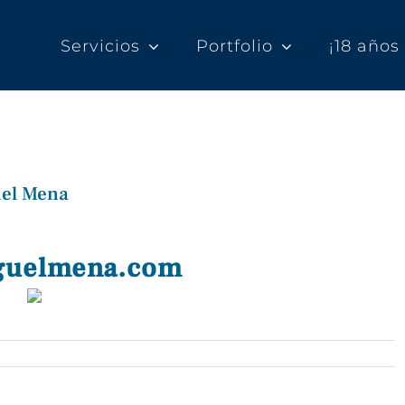
Servicios
Portfolio
¡18 año
uel Mena
guelmena.com