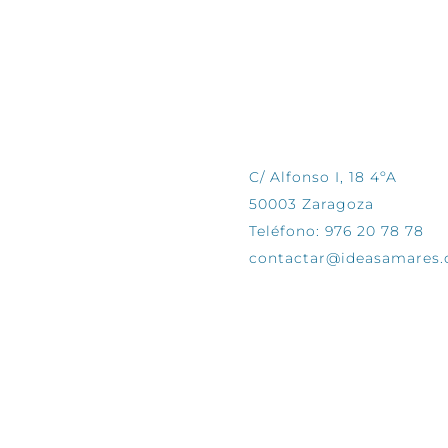
CONTÁCTANOS
C/ Alfonso I, 18 4ºA
50003 Zaragoza
Teléfono: 976 20 78 78
contactar@ideasamares