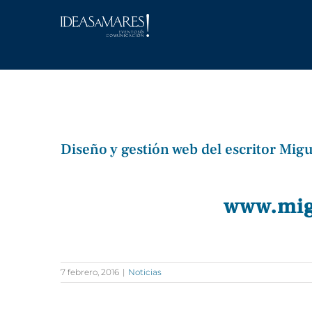
Saltar
al
contenido
Diseño y gestión web del escritor Mig
Ver
imagen
www.mi
más
grande
7 febrero, 2016
|
Noticias