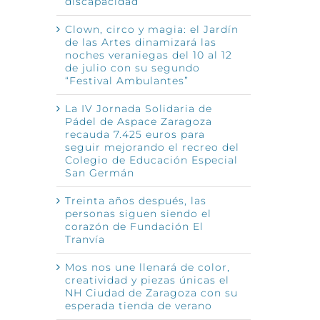
discapacidad
Clown, circo y magia: el Jardín
de las Artes dinamizará las
noches veraniegas del 10 al 12
nico
de julio con su segundo
“Festival Ambulantes”
La IV Jornada Solidaria de
Pádel de Aspace Zaragoza
recauda 7.425 euros para
seguir mejorando el recreo del
Colegio de Educación Especial
San Germán
Treinta años después, las
personas siguen siendo el
corazón de Fundación El
De
Tranvía
so
Mos nos une llenará de color,
Tr
creatividad y piezas únicas el
NH Ciudad de Zaragoza con su
so
esperada tienda de verano
4 jun