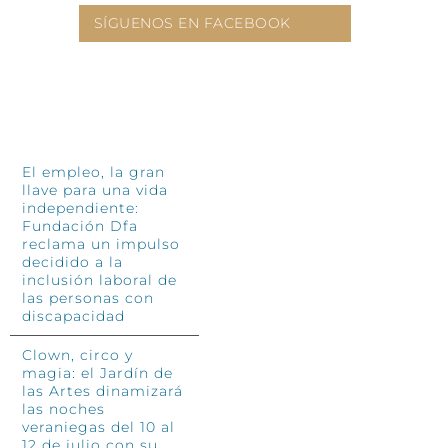
SÍGUENOS EN FACEBOOK
INFÓRMATE
El empleo, la gran
llave para una vida
independiente:
Fundación Dfa
reclama un impulso
decidido a la
inclusión laboral de
las personas con
discapacidad
Clown, circo y
magia: el Jardín de
las Artes dinamizará
las noches
veraniegas del 10 al
12 de julio con su