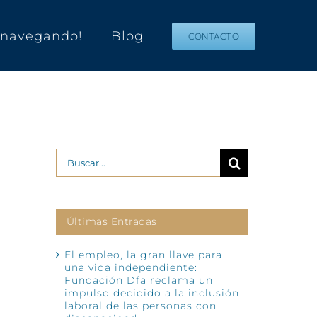
s navegando!
Blog
CONTACTO
Buscar:
Últimas Entradas
El empleo, la gran llave para
una vida independiente:
Fundación Dfa reclama un
impulso decidido a la inclusión
laboral de las personas con