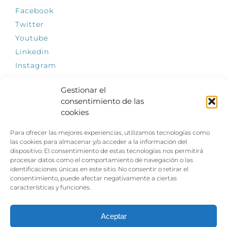
Facebook
Twitter
Youtube
Linkedin
Instagram
Gestionar el
consentimiento de las
cookies
INFÓRMATE
Para ofrecer las mejores experiencias, utilizamos tecnologías como
El empleo, la gran llave para una vida
las cookies para almacenar y/o acceder a la información del
independiente: Fundación Dfa reclama un
dispositivo. El consentimiento de estas tecnologías nos permitirá
impulso decidido a la inclusión laboral de las
procesar datos como el comportamiento de navegación o las
personas con discapacidad
identificaciones únicas en este sitio. No consentir o retirar el
consentimiento, puede afectar negativamente a ciertas
Clown, circo y magia: el Jardín de las Artes
características y funciones.
dinamizará las noches veraniegas del 10 al 12
de julio con su segundo “Festival
Ambulantes”
Aceptar