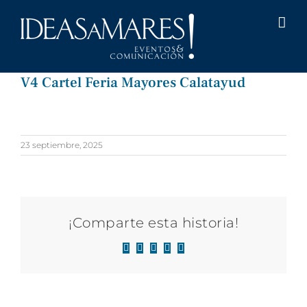
Saltar
al
contenido
V4 Cartel Feria Mayores Calatayud
23 septiembre, 2025
¡Comparte esta historia!
Facebook
X
LinkedIn
WhatsApp
Correo
electrónico