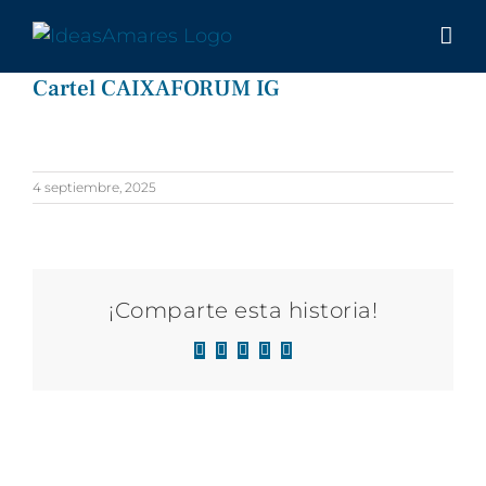
Saltar
al
contenido
Cartel CAIXAFORUM IG
4 septiembre, 2025
¡Comparte esta historia!
Facebook
X
LinkedIn
WhatsApp
Correo
electrónico