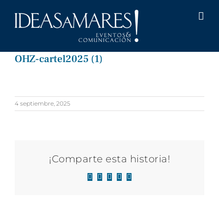
Saltar
al
contenido
OHZ-cartel2025 (1)
4 septiembre, 2025
¡Comparte esta historia!
Facebook
X
LinkedIn
WhatsApp
Correo
electrónico