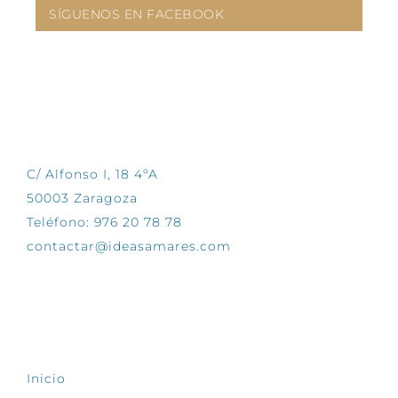
SÍGUENOS EN FACEBOOK
CONTÁCTANOS
C/ Alfonso I, 18 4ºA
50003 Zaragoza
Teléfono: 976 20 78 78
contactar@ideasamares.com
EXPLORA
Inicio