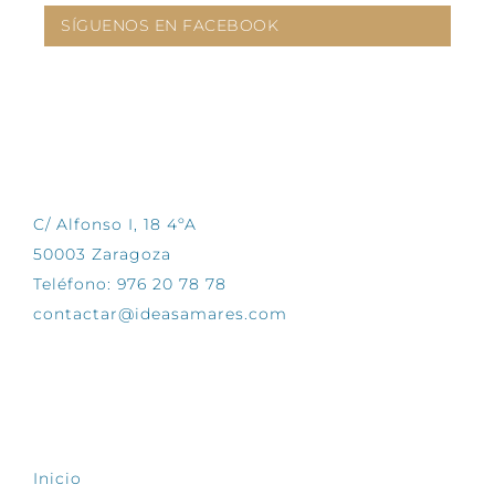
SÍGUENOS EN FACEBOOK
CONTÁCTANOS
C/ Alfonso I, 18 4ºA
50003 Zaragoza
Teléfono: 976 20 78 78
contactar@ideasamares.com
EXPLORA
Inicio