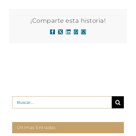
¡Comparte esta historia!
Facebook
X
LinkedIn
WhatsApp
Correo
electrónico
Buscar:
Últimas Entradas