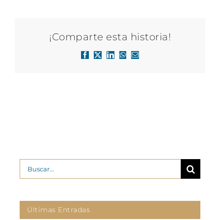
¡Comparte esta historia!
Facebook
X
LinkedIn
WhatsApp
Correo
electrónico
Buscar:
Últimas Entradas