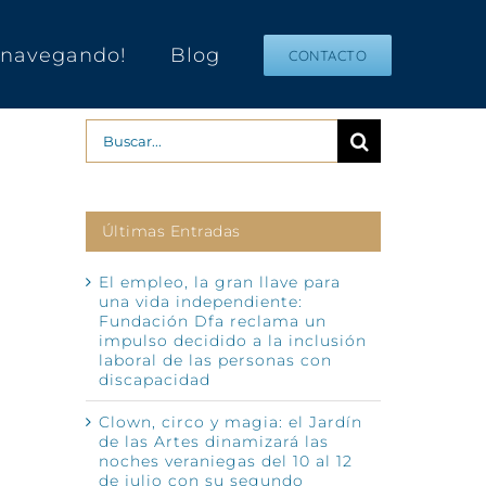
s navegando!
Blog
CONTACTO
Buscar:
Últimas Entradas
El empleo, la gran llave para
una vida independiente:
Fundación Dfa reclama un
impulso decidido a la inclusión
laboral de las personas con
discapacidad
Clown, circo y magia: el Jardín
de las Artes dinamizará las
noches veraniegas del 10 al 12
de julio con su segundo