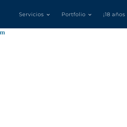
Servicios
Portfolio
¡18 año
am