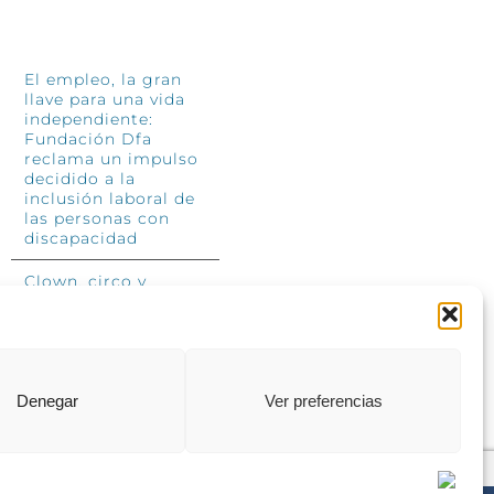
INFÓRMATE
El empleo, la gran
llave para una vida
independiente:
Fundación Dfa
reclama un impulso
decidido a la
inclusión laboral de
las personas con
discapacidad
Clown, circo y
magia: el Jardín de
las Artes dinamizará
las noches
veraniegas del 10 al
12 de julio con su
segundo “Festival
Denegar
Ver preferencias
Ambulantes”