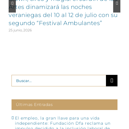
Artes dinamizará las noches
veraniegas del 10 al 12 de julio con su
segundo “Festival Ambulantes”
25 junio, 2026
2
Buscar:
Últimas Entradas
El empleo, la gran llave para una vida
independiente: Fundación Dfa reclama un
impulso decidido a la inclusión laboral de