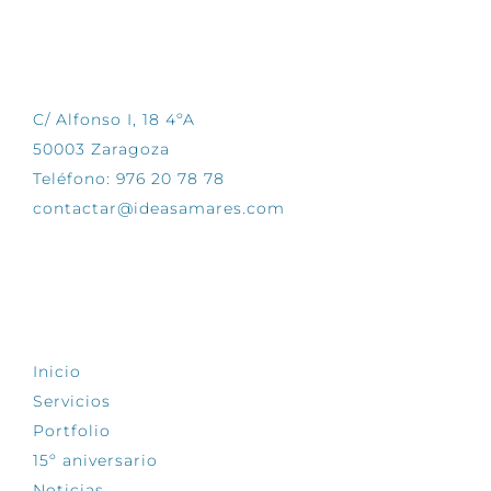
CONTÁCTANOS
C/ Alfonso I, 18 4ºA
50003 Zaragoza
Teléfono: 976 20 78 78
contactar@ideasamares.com
EXPLORA
Inicio
Servicios
Portfolio
15º aniversario
Noticias