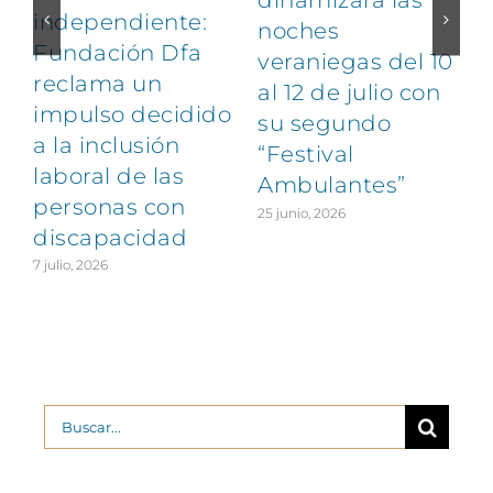
dinamizará las
independiente:
noches
Fundación Dfa
veraniegas del 10
reclama un
al 12 de julio con
impulso decidido
su segundo
a la inclusión
“Festival
laboral de las
Ambulantes”
personas con
25 junio, 2026
discapacidad
7 julio, 2026
2
Buscar: