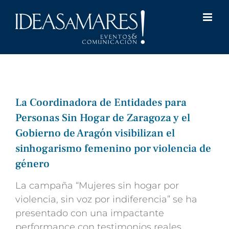
Saltar
al
contenido
La Coordinadora de Entidades para
Personas Sin Hogar de Zaragoza y el
Gobierno de Aragón visibilizan el
sinhogarismo femenino por violencia de
género
La campaña “Mujeres sin hogar por
violencia, sin voz por indiferencia” se ha
presentado con una impactante
performance con testimonios reales