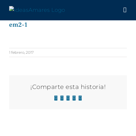
Saltar
al
contenido
em2-1
1 febrero, 2017
¡Comparte esta historia!
Facebook
X
LinkedIn
WhatsApp
Correo
electrónico