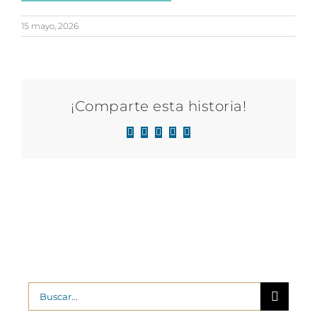
15 mayo, 2026
¡Comparte esta historia!
Facebook
X
LinkedIn
WhatsApp
Correo
electrónico
Buscar: