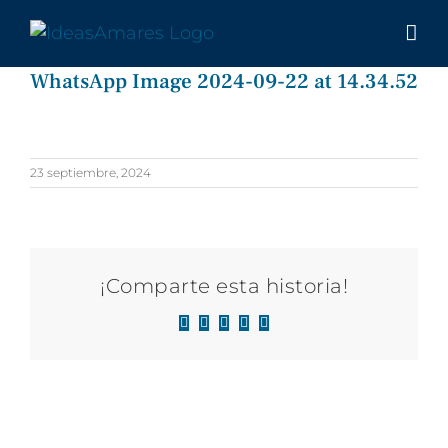
Saltar
al
contenido
WhatsApp Image 2024-09-22 at 14.34.52
23 septiembre, 2024
¡Comparte esta historia!
Facebook
X
LinkedIn
WhatsApp
Correo
electrónico