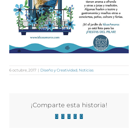
6 octubre, 2017
|
Diseño y Creatividad
,
Noticias
¡Comparte esta historia!
Facebook
X
LinkedIn
WhatsApp
Correo
electrónico