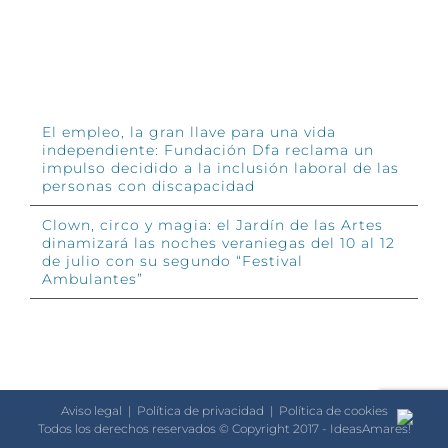
INFÓRMATE
El empleo, la gran llave para una vida
independiente: Fundación Dfa reclama un
impulso decidido a la inclusión laboral de las
personas con discapacidad
Clown, circo y magia: el Jardín de las Artes
dinamizará las noches veraniegas del 10 al 12
de julio con su segundo “Festival
Ambulantes”
Aviso legal
|
Política de privacidad
|
Política de cookies
Todos los derechos reservados © Copyright 2017 - IdeasAmares!