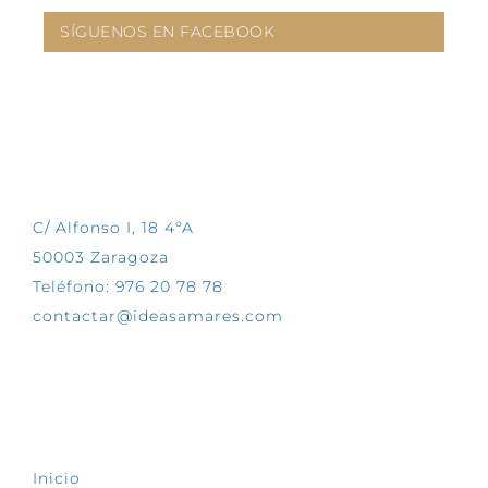
SÍGUENOS EN FACEBOOK
CONTÁCTANOS
C/ Alfonso I, 18 4ºA
50003 Zaragoza
Teléfono: 976 20 78 78
contactar@ideasamares.com
EXPLORA
Inicio