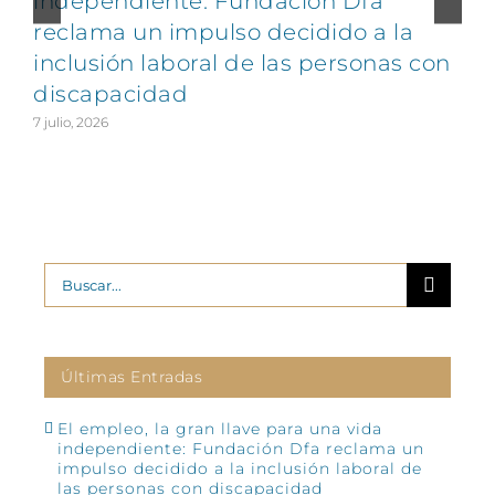
independiente: Fundación Dfa
reclama un impulso decidido a la
v
inclusión laboral de las personas con
discapacidad
2
7 julio, 2026
Buscar:
Últimas Entradas
El empleo, la gran llave para una vida
independiente: Fundación Dfa reclama un
impulso decidido a la inclusión laboral de
las personas con discapacidad