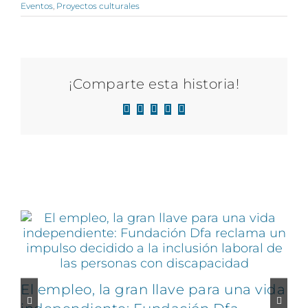
Eventos
,
Proyectos culturales
¡Comparte esta historia!
Facebook
X
LinkedIn
WhatsApp
Correo
electrónico
Artículos relacionados
El empleo, la gran llave para una vida
C