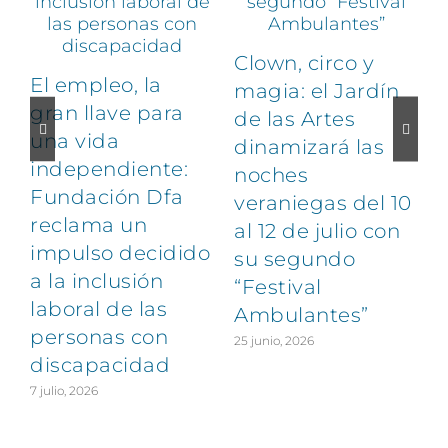
Clown, circo y
El empleo, la
magia: el Jardín
gran llave para
de las Artes
una vida
dinamizará las
independiente:
noches
Fundación Dfa
veraniegas del 10
reclama un
al 12 de julio con
impulso decidido
su segundo
a la inclusión
“Festival
laboral de las
Ambulantes”
personas con
25 junio, 2026
discapacidad
7 julio, 2026
2