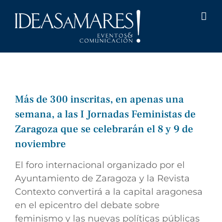
Saltar
al
contenido
Más de 300 inscritas, en apenas una
semana, a las I Jornadas Feministas de
Zaragoza que se celebrarán el 8 y 9 de
noviembre
El foro internacional organizado por el
Ayuntamiento de Zaragoza y la Revista
Contexto convertirá a la capital aragonesa
en el epicentro del debate sobre
feminismo y las nuevas políticas públicas